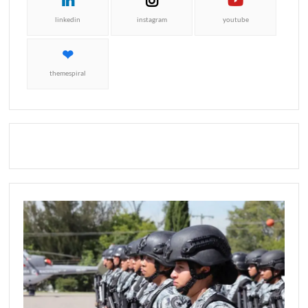
linkedin
instagram
youtube
themespiral