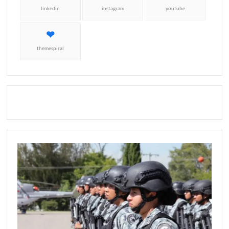
linkedin
instagram
youtube
themespiral