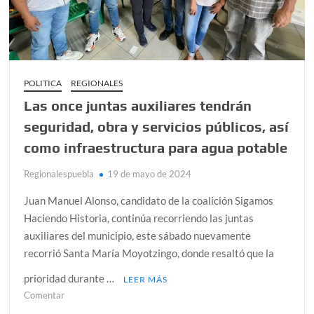
México
POLITICA
REGIONALES
Las once juntas auxiliares tendrán
seguridad, obra y servicios públicos, así
como infraestructura para agua potable
Regionalespuebla
19 de mayo de 2024
Juan Manuel Alonso, candidato de la coalición Sigamos
Haciendo Historia, continúa recorriendo las juntas
auxiliares del municipio, este sábado nuevamente
recorrió Santa María Moyotzingo, donde resaltó que la
prioridad durante …
LEER MÁS
en
Comentar
Las