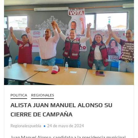
PRESENTE
EN
CIERRE
DE
CAMPAÑA
DE
ALEJANDRO
ARMENTA
POLITICA
REGIONALES
ALISTA JUAN MANUEL ALONSO SU
CIERRE DE CAMPAÑA
Regionalespuebla
24 de mayo de 2024
Juan Manuel Alonso, candidato a la presidencia municipal