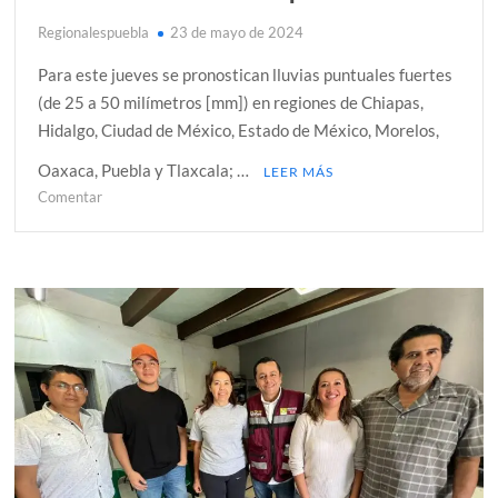
Regionalespuebla
23 de mayo de 2024
Para este jueves se pronostican lluvias puntuales fuertes
(de 25 a 50 milímetros [mm]) en regiones de Chiapas,
Hidalgo, Ciudad de México, Estado de México, Morelos,
Oaxaca, Puebla y Tlaxcala; …
LEER MÁS
en
Comentar
Se
pronostican
lluvias
fuertes
en
la
zona
centro-
oriente
del
país
de