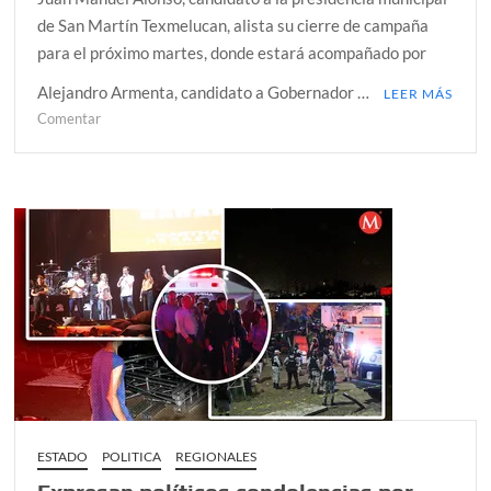
de San Martín Texmelucan, alista su cierre de campaña
para el próximo martes, donde estará acompañado por
Alejandro Armenta, candidato a Gobernador …
LEER MÁS
en
Comentar
ALISTA
JUAN
MANUEL
ALONSO
SU
CIERRE
DE
CAMPAÑA
ESTADO
POLITICA
REGIONALES