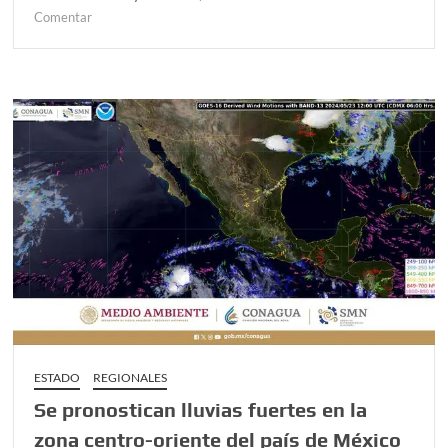
en
Comentar
JUAN
MANUEL
ALONSO
SE
COMPROMETE
CON
COLECTIVOS
DE
MUJERES
PARA
LA
AGENDA
2024
ESTADO
REGIONALES
Se pronostican lluvias fuertes en la
zona centro-oriente del país de México