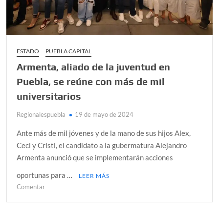
INE
ESTADO
PUEBLA CAPITAL
Armenta, aliado de la juventud en
Puebla, se reúne con más de mil
universitarios
Regionalespuebla
19 de mayo de 2024
Ante más de mil jóvenes y de la mano de sus hijos Alex,
Ceci y Cristi, el candidato a la gubermatura Alejandro
Armenta anunció que se implementarán acciones
oportunas para …
LEER MÁS
en
Comentar
Armenta,
aliado
de