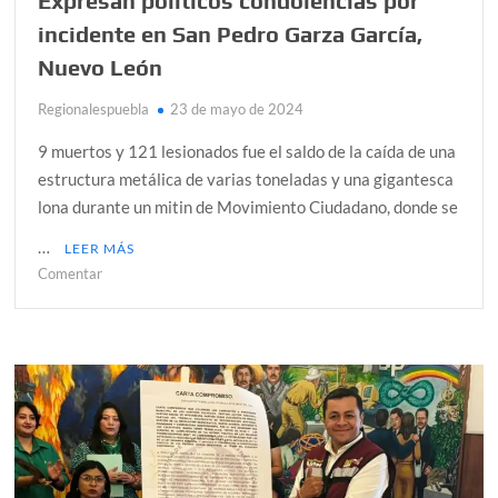
Expresan políticos condolencias por
incidente en San Pedro Garza García,
Nuevo León
Regionalespuebla
23 de mayo de 2024
9 muertos y 121 lesionados fue el saldo de la caída de una
estructura metálica de varias toneladas y una gigantesca
lona durante un mitin de Movimiento Ciudadano, donde se
…
LEER MÁS
en
Comentar
Expresan
políticos
condolencias
por
incidente
en
San
Pedro
Garza