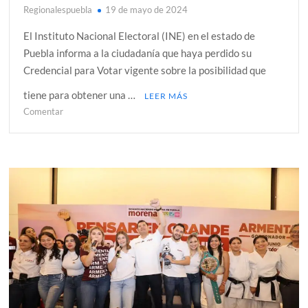
Regionalespuebla
19 de mayo de 2024
El Instituto Nacional Electoral (INE) en el estado de
Puebla informa a la ciudadanía que haya perdido su
Credencial para Votar vigente sobre la posibilidad que
tiene para obtener una …
LEER MÁS
en
Comentar
20
de
mayo,
fecha
límite
para
solicitar
la
reimpresión
de
la
credencial
del