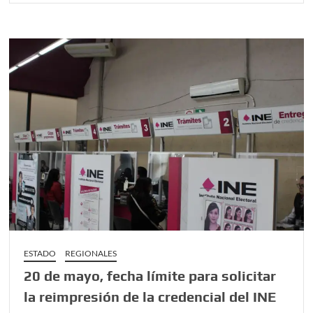
once
juntas
auxiliares
tendrán
seguridad,
obra
y
servicios
públicos,
así
como
infraestructura
para
agua
potable
ESTADO
REGIONALES
20 de mayo, fecha límite para solicitar
la reimpresión de la credencial del INE