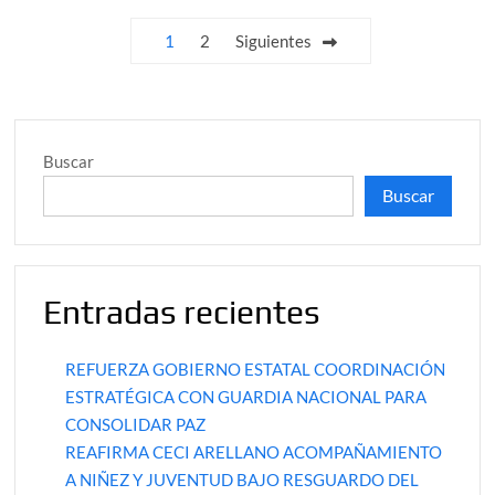
la
Paginación
1
2
Siguientes
juventud
de
en
Puebla,
entradas
se
reúne
Buscar
con
más
Buscar
de
mil
universitarios
Entradas recientes
REFUERZA GOBIERNO ESTATAL COORDINACIÓN
ESTRATÉGICA CON GUARDIA NACIONAL PARA
CONSOLIDAR PAZ
REAFIRMA CECI ARELLANO ACOMPAÑAMIENTO
A NIÑEZ Y JUVENTUD BAJO RESGUARDO DEL