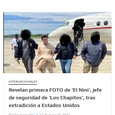
gana
su
tercer
título
de
Liga
MX
en
un
26
de
mayo
INTERNACIONALES
Revelan primera FOTO de ‘El Nini’, jefe
de seguridad de ‘Los Chapitos’, tras
extradición a Estados Unidos
Regionalespuebla
27 de mayo de 2024