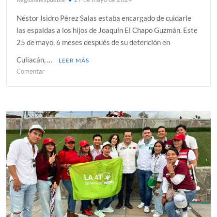
Néstor Isidro Pérez Salas estaba encargado de cuidarle
las espaldas a los hijos de Joaquín El Chapo Guzmán. Este
25 de mayo, 6 meses después de su detención en
Culiacán, …
LEER MÁS
en
Comentar
Revelan
primera
FOTO
de
‘El
Nini’,
jefe
de
seguridad
de
‘Los
Chapitos’,
tras