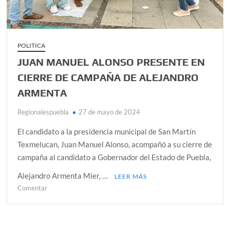
extradición
a
Estados
Unidos
POLITICA
JUAN MANUEL ALONSO PRESENTE EN
CIERRE DE CAMPAÑA DE ALEJANDRO
ARMENTA
Regionalespuebla
27 de mayo de 2024
El candidato a la presidencia municipal de San Martín
Texmelucan, Juan Manuel Alonso, acompañó a su cierre de
campaña al candidato a Gobernador del Estado de Puebla,
Alejandro Armenta Mier, …
LEER MÁS
en
Comentar
JUAN
MANUEL
ALONSO