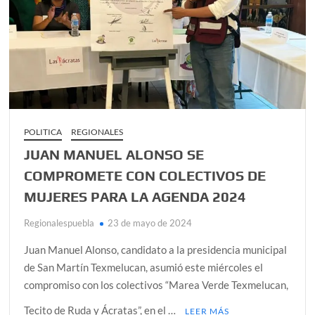
García,
Nuevo
León
POLITICA
REGIONALES
JUAN MANUEL ALONSO SE
COMPROMETE CON COLECTIVOS DE
MUJERES PARA LA AGENDA 2024
Regionalespuebla
23 de mayo de 2024
Juan Manuel Alonso, candidato a la presidencia municipal
de San Martín Texmelucan, asumió este miércoles el
compromiso con los colectivos “Marea Verde Texmelucan,
Tecito de Ruda y Ácratas”, en el …
LEER MÁS