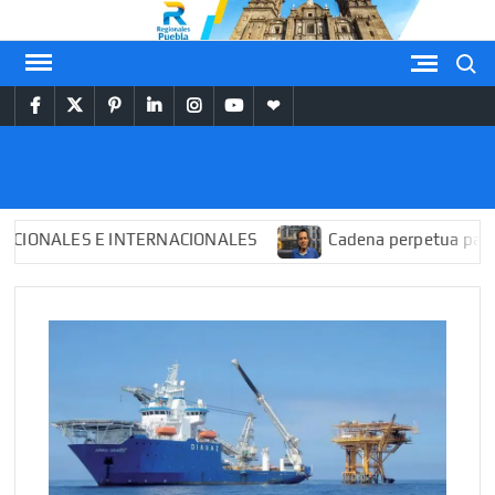
Saltar
al
Buscar
contenido
facebook
twitter
pinterest
linkedin
instagram
youtube
themespiral
REGIONALES
PUEBLA
ALES E INTERNACIONALES
Cadena perpetua para “El M