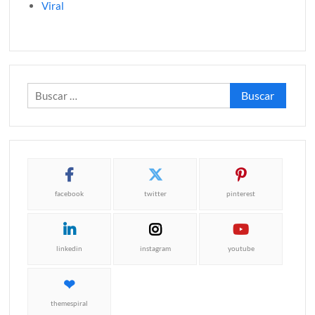
Viral
Buscar:
facebook
twitter
pinterest
linkedin
instagram
youtube
themespiral