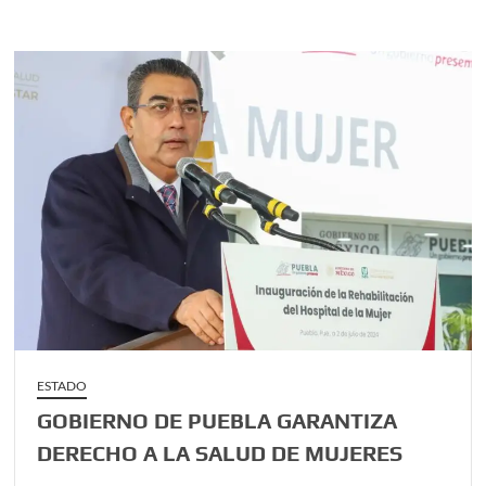
gobierno
de
Puebla
a
disfrutar
de
la
Nascar
Series
México
ESTADO
GOBIERNO DE PUEBLA GARANTIZA
DERECHO A LA SALUD DE MUJERES