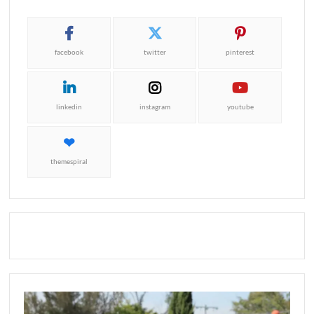
facebook
twitter
pinterest
linkedin
instagram
youtube
themespiral