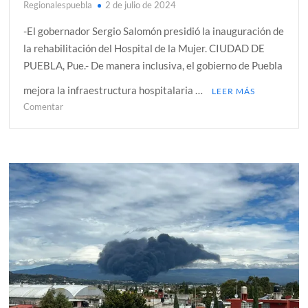
Regionalespuebla
2 de julio de 2024
-El gobernador Sergio Salomón presidió la inauguración de
la rehabilitación del Hospital de la Mujer. CIUDAD DE
PUEBLA, Pue.- De manera inclusiva, el gobierno de Puebla
mejora la infraestructura hospitalaria …
LEER MÁS
en
Comentar
GOBIERNO
DE
PUEBLA
GARANTIZA
DERECHO
A
LA
SALUD
DE
MUJERES