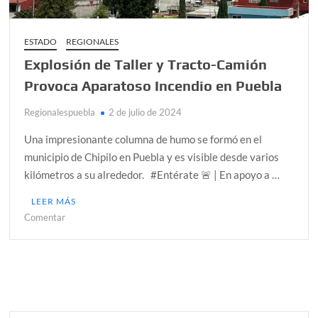
ESTADO
REGIONALES
Explosión de Taller y Tracto-Camión
Provoca Aparatoso Incendio en Puebla
Regionalespuebla
2 de julio de 2024
Una impresionante columna de humo se formó en el
municipio de Chipilo en Puebla y es visible desde varios
kilómetros a su alrededor. #Entérate 🚨 | En apoyo a …
LEER MÁS
en
Comentar
Explosión
de
Taller
y
Tracto-
Camión