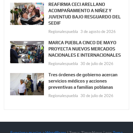
REAFIRMA CECI ARELLANO
ACOMPAÑAMIENTO A NIÑEZ Y
JUVENTUD BAJO RESGUARDO DEL
SEDIF
Regionalespuebla
3 de agosto de 2026
MARCA PUEBLA CINCO DE MAYO
PROYECTA NUEVOS MERCADOS
NACIONALES E INTERNACIONALES
Regionalespuebla
30 de julio de 2026
Tres órdenes de gobierno acercan
servicios médicos y acciones
preventivas a familias poblanas
Regionalespuebla
30 de julio de 2026
Funciona gracias a WordPress
|
Tema: TimesNews
|
por
Tema