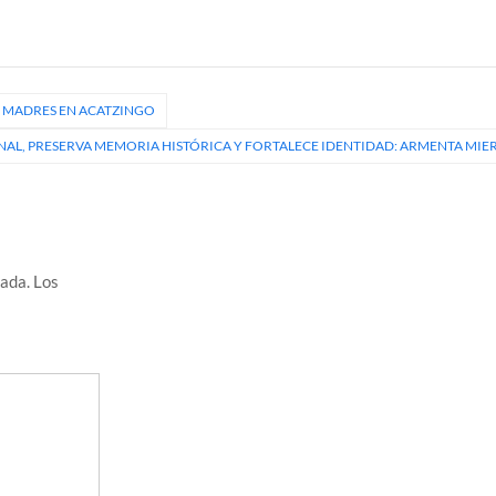
L MADRES EN ACATZINGO
NAL, PRESERVA MEMORIA HISTÓRICA Y FORTALECE IDENTIDAD: ARMENTA MIE
cada.
Los