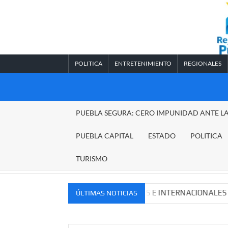
Saltar
al
contenido
POLITICA
ENTRETENIMIENTO
REGIONALES
REGIONALES
PUEBLA SEGURA: CERO IMPUNIDAD ANTE L
PUEBLA
PUEBLA CAPITAL
ESTADO
POLITICA
TURISMO
VOS MERCADOS NACIONALES E INTERNACIONALES
Cade
ÚLTIMAS NOTICIAS