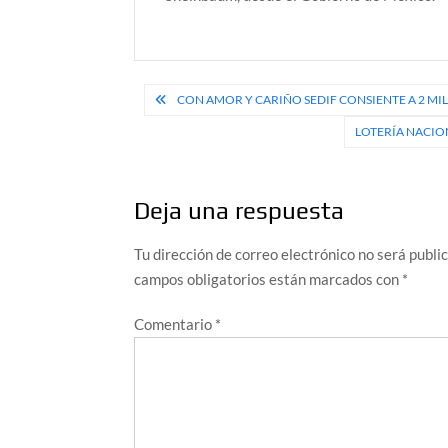
Navegación
CON AMOR Y CARIÑO SEDIF CONSIENTE A 2 MI
de
LOTERÍA NACIO
entradas
Deja una respuesta
Tu dirección de correo electrónico no será publi
campos obligatorios están marcados con
*
Comentario
*