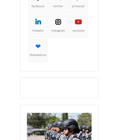
facebook
twitter
pinterest
linkedin
instagram
youtube
themespiral