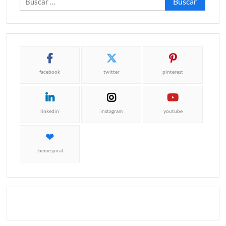
facebook
twitter
pinterest
linkedin
instagram
youtube
themespiral