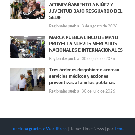
ACOMPAÑAMIENTO A NIÑEZ Y
JUVENTUD BAJO RESGUARDO DEL
SEDIF
Regionalespuebla
3 de agosto de 2026
MARCA PUEBLA CINCO DE MAYO
PROYECTA NUEVOS MERCADOS
NACIONALES E INTERNACIONALES
Regionalespuebla
30 de julio de 2026
Tres órdenes de gobierno acercan
servicios médicos y acciones
preventivas a familias poblanas
Regionalespuebla
30 de julio de 2026
Funciona gracias a WordPress
|
Tema: TimesNews
|
por
Tema