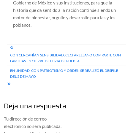
Gobierno de México y sus instituciones, para que la
historia que da sentido a la nación continúe siendo un
motor de bienestar, orgullo y desarrollo para las y los
poblanos.
Navegación
CON CERCANÍA Y SENSIBILIDAD, CECI ARELLANO COMPARTE CON
de
FAMILIAS EN CIERRE DE FERIA DE PUEBLA
entradas
EN UNIDAD, CON PATRIOTISMO Y ORDEN SE REALIZÓ EL DESFILE
DEL 5 DE MAYO
Deja una respuesta
Tu dirección de correo
electrónico no será publicada.