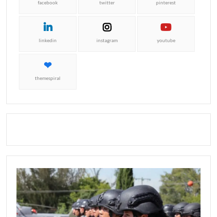
facebook
twitter
pinterest
linkedin
instagram
youtube
themespiral