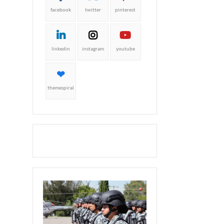
facebook
twitter
pinterest
linkedin
instagram
youtube
themespiral