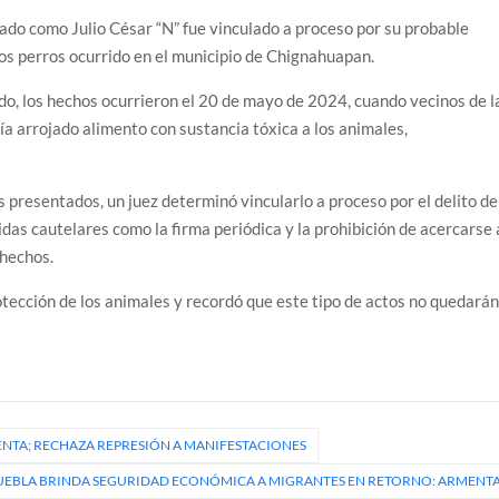
o como Julio César “N” fue vinculado a proceso por su probable
s perros ocurrido en el municipio de Chignahuapan.
do, los hechos ocurrieron el 20 de mayo de 2024, cuando vecinos de l
a arrojado alimento con sustancia tóxica a los animales,
s presentados, un juez determinó vincularlo a proceso por el delito de
as cautelares como la firma periódica y la prohibición de acercarse 
 hechos.
otección de los animales y recordó que este tipo de actos no quedará
ENTA; RECHAZA REPRESIÓN A MANIFESTACIONES
UEBLA BRINDA SEGURIDAD ECONÓMICA A MIGRANTES EN RETORNO: ARMENT