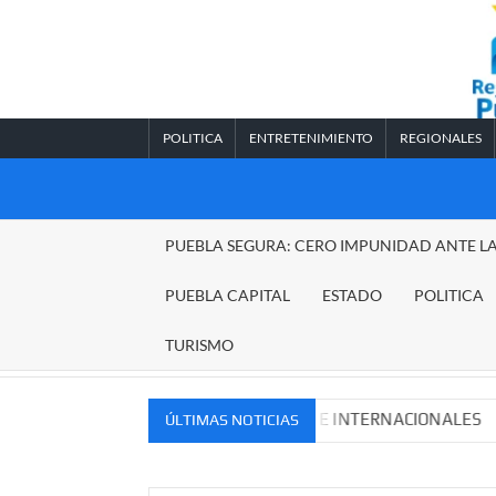
Saltar
al
contenido
POLITICA
ENTRETENIMIENTO
REGIONALES
REGIONALES
PUEBLA SEGURA: CERO IMPUNIDAD ANTE L
PUEBLA
PUEBLA CAPITAL
ESTADO
POLITICA
TURISMO
VOS MERCADOS NACIONALES E INTERNACIONALES
Cade
ÚLTIMAS NOTICIAS