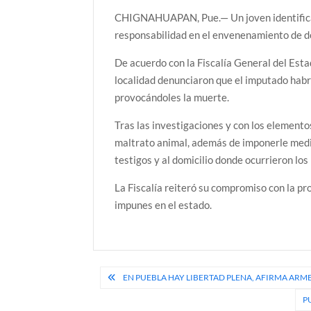
CHIGNAHUAPAN, Pue.— Un joven identificad
responsabilidad en el envenenamiento de do
De acuerdo con la Fiscalía General del Esta
localidad denunciaron que el imputado habrí
provocándoles la muerte.
Tras las investigaciones y con los elemento
maltrato animal, además de imponerle medid
testigos y al domicilio donde ocurrieron los
La Fiscalía reiteró su compromiso con la pr
impunes en el estado.
Navegación
EN PUEBLA HAY LIBERTAD PLENA, AFIRMA ARM
de
P