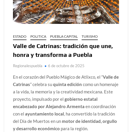
ESTADO
POLITICA
PUEBLA CAPITAL
TURISMO
Valle de Catrinas: tradición que une,
honra y transforma a Puebla
Regionalespuebla
6 de octubre de 2025
En el corazón del Pueblo Mágico de Atlixco, el “
Valle de
Catrinas
” celebra su
quinta edición
como un homenaje
a la vida, la memoria y la creatividad mexicana. Este
proyecto, impulsado por el
gobierno estatal
encabezado por Alejandro Armenta
en coordinación
con el
ayuntamiento local
, ha convertido la tradición
del Día de Muertos en un
motor de identidad, orgullo
y desarrollo económico
para la región.