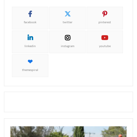
facebook
twitter
pinterest
linkedin
instagram
youtube
themespiral