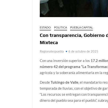
ESTADO
POLITICA
PUEBLA CAPITAL
Con transparencia, Gobierno d
Mixteca
Regionalespuebla
6 de octubre de 2025
Con una inversión superior a los
17.2 millo
número 42 del programa “La Transformac
agrícola y la soberanía alimentaria en la re
Desde
Tulcingo de Valle
, el mandatario re
temporada de lluvias, con el objetivo de ga
“Los recursos se entregan con transparenci
dinero del pueblo sea para el pueblo”, subra