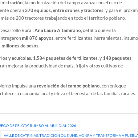
inistración
, la modernización del campo avanza con el uso de
mente operan
370 equipos, entre drones y tractores
, y para el próxi
n más de 200 tractores trabajando en todo el territorio poblano.
 Desarrollo Rural,
Ana Laura Altamirano
, detalló que en la
entregaron
mil 876 apoyos
, entre fertilizantes, herramientas, insum
2 millones de pesos
.
ios y acuícolas
,
1,584 paquetes de fertilizantes
, y
148 paquetes
án mejorar la productividad de maíz, frijol y otros cultivos de
bierno impulsa una
revolución del campo poblano
, con enfoque
alece la economía local y eleva el bienestar de las familias rurales.
JUEGO DE PELOTA” RUMBO AL MUNDIAL 2026
VALLE DE CATRINAS: TRADICIÓN QUE UNE, HONRA Y TRANSFORMA A PUEBL