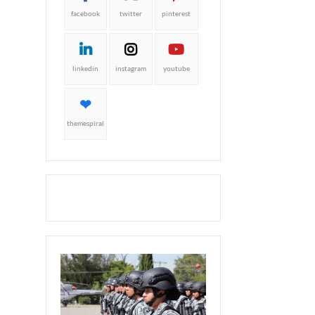
facebook
twitter
pinterest
linkedin
instagram
youtube
themespiral