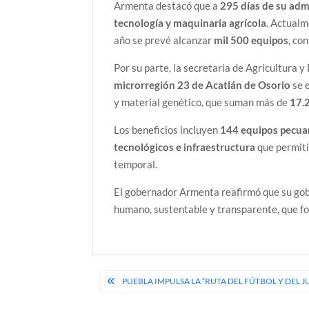
Armenta destacó que a
295 días de su adm
tecnología y maquinaria agrícola
. Actual
año se prevé alcanzar
mil 500 equipos
, co
Por su parte, la secretaria de Agricultura y
microrregión 23 de Acatlán de Osorio
se 
y material genético, que suman más de
17.
Los beneficios incluyen
144 equipos pecuar
tecnológicos e infraestructura
que permitir
temporal.
El gobernador Armenta reafirmó que su go
humano, sustentable y transparente, que fort
Navegación
PUEBLA IMPULSA LA “RUTA DEL FÚTBOL Y DEL 
de