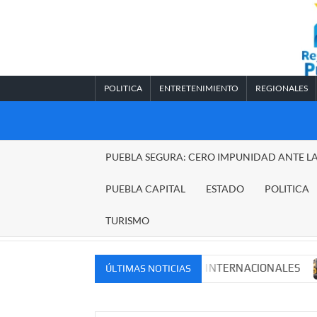
Saltar
al
contenido
POLITICA
ENTRETENIMIENTO
REGIONALES
REGIONALES
PUEBLA SEGURA: CERO IMPUNIDAD ANTE L
PUEBLA
PUEBLA CAPITAL
ESTADO
POLITICA
TURISMO
S MERCADOS NACIONALES E INTERNACIONALES
Cadena 
ÚLTIMAS NOTICIAS