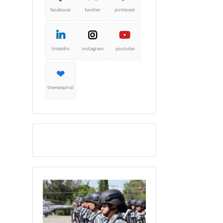
facebook
twitter
pinterest
linkedin
instagram
youtube
themespiral