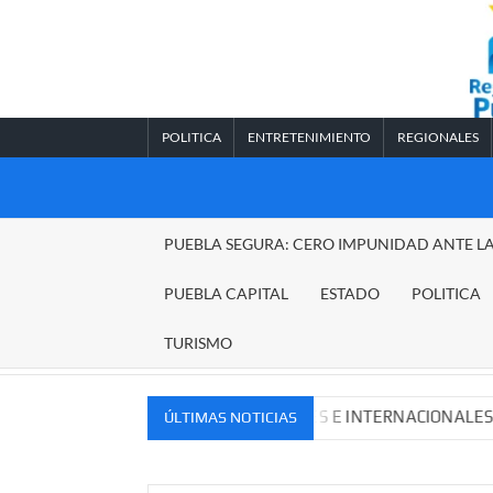
Saltar
al
contenido
POLITICA
ENTRETENIMIENTO
REGIONALES
REGIONALES
PUEBLA SEGURA: CERO IMPUNIDAD ANTE L
PUEBLA
PUEBLA CAPITAL
ESTADO
POLITICA
TURISMO
VOS MERCADOS NACIONALES E INTERNACIONALES
Cad
ÚLTIMAS NOTICIAS