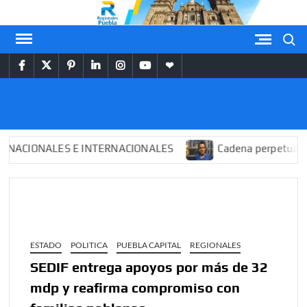
Saltar
al
Buscar
contenido
facebook
twitter
pinterest
linkedin
instagram
youtube
themespiral
REGIONALES
PUEBLA
CIONALES E INTERNACIONALES
Cadena perpetua para 
ESTADO
POLITICA
PUEBLA CAPITAL
REGIONALES
SEDIF entrega apoyos por más de 32
mdp y reafirma compromiso con