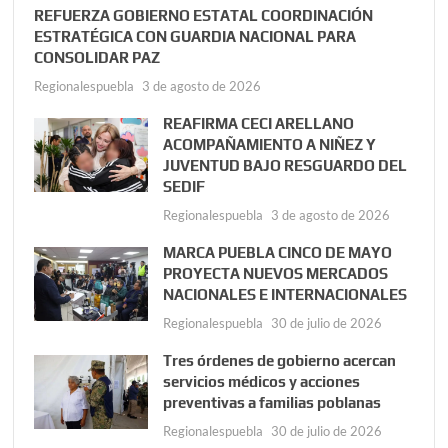
REFUERZA GOBIERNO ESTATAL COORDINACIÓN
ESTRATÉGICA CON GUARDIA NACIONAL PARA
CONSOLIDAR PAZ
Regionalespuebla
3 de agosto de 2026
REAFIRMA CECI ARELLANO
ACOMPAÑAMIENTO A NIÑEZ Y
JUVENTUD BAJO RESGUARDO DEL
SEDIF
Regionalespuebla
3 de agosto de 2026
MARCA PUEBLA CINCO DE MAYO
PROYECTA NUEVOS MERCADOS
NACIONALES E INTERNACIONALES
Regionalespuebla
30 de julio de 2026
Tres órdenes de gobierno acercan
servicios médicos y acciones
preventivas a familias poblanas
Regionalespuebla
30 de julio de 2026