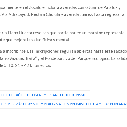
 igualmente en el Zócalo e incluirá avenidas como Juan de Palafox y
 Vía Atlixcáyotl, Recta a Cholula y avenida Juárez, hasta regresar al
aría Elena Huerta resaltan que participar en un maratón representa 
te que mejora la salud física y mental.
a a inscribirse. Las inscripciones seguirán abiertas hasta este sábad
rio Vázquez Raña” y el Polideportivo del Parque Ecológico. La salid
de 5, 10, 21 y 42 kilómetros.
TICO DEL AÑO” EN LOS PREMIOS ÁNGEL DEL TURISMO
OYOS POR MÁS DE 32 MDP Y REAFIRMA COMPROMISO CON FAMILIAS POBLANA