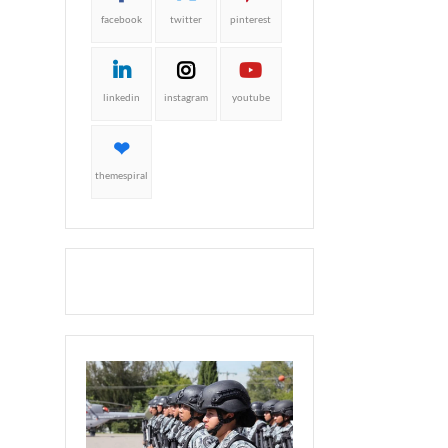
facebook
twitter
pinterest
linkedin
instagram
youtube
themespiral