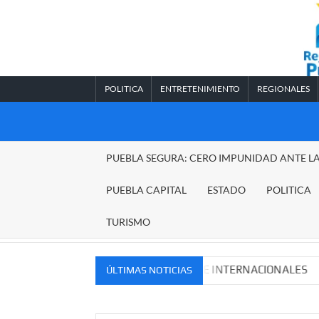
Saltar
al
contenido
POLITICA
ENTRETENIMIENTO
REGIONALES
REGIONALES
PUEBLA SEGURA: CERO IMPUNIDAD ANTE L
PUEBLA
PUEBLA CAPITAL
ESTADO
POLITICA
TURISMO
VOS MERCADOS NACIONALES E INTERNACIONALES
Cad
ÚLTIMAS NOTICIAS