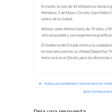
En tanto, la ruta de 42 kilómetros iniciará
Mendoza, 5 de Mayo, Circuito Juan Pablo II,
centro de la ciudad.
Atletas como Alfonso Soto, de 70 años, y M
reto alcanzable y una experiencia gratifican
El Gobierno del Estado invita a la ciudadaní
en marcate.com.mx, la Unidad Deportiva “Ma
meta será en el Zócalo, para las distancias 
Navegación
PUEBLA ES NOMBRADO “MEJOR DESTINO TURÍS
de
SEDIF ENTREGA AP
entradas
Deja una respuesta