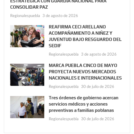
ESTRATÉGICA CON GUARDIA NACIONAL PARA
CONSOLIDAR PAZ
Regionalespuebla
3 de agosto de 2026
REAFIRMA CECI ARELLANO
ACOMPAÑAMIENTO A NIÑEZ Y
JUVENTUD BAJO RESGUARDO DEL
SEDIF
Regionalespuebla
3 de agosto de 2026
MARCA PUEBLA CINCO DE MAYO
PROYECTA NUEVOS MERCADOS
NACIONALES E INTERNACIONALES
Regionalespuebla
30 de julio de 2026
Tres órdenes de gobierno acercan
servicios médicos y acciones
preventivas a familias poblanas
Regionalespuebla
30 de julio de 2026