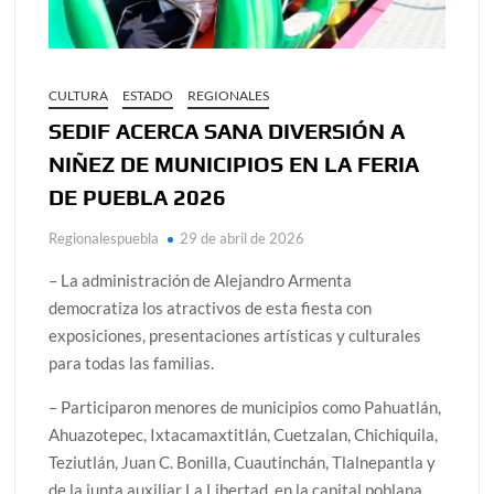
CULTURA
ESTADO
REGIONALES
SEDIF ACERCA SANA DIVERSIÓN A
NIÑEZ DE MUNICIPIOS EN LA FERIA
DE PUEBLA 2026
Regionalespuebla
29 de abril de 2026
– La administración de Alejandro Armenta
democratiza los atractivos de esta fiesta con
exposiciones, presentaciones artísticas y culturales
para todas las familias.
– Participaron menores de municipios como Pahuatlán,
Ahuazotepec, Ixtacamaxtitlán, Cuetzalan, Chichiquila,
Teziutlán, Juan C. Bonilla, Cuautinchán, Tlalnepantla y
de la junta auxiliar La Libertad, en la capital poblana.