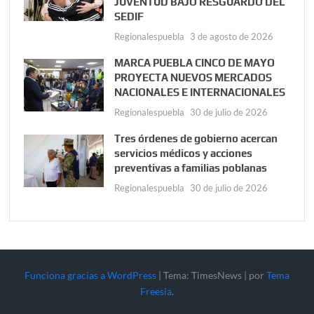
JUVENTUD BAJO RESGUARDO DEL
SEDIF
Regionalespuebla
3 de agosto de 2026
MARCA PUEBLA CINCO DE MAYO
PROYECTA NUEVOS MERCADOS
NACIONALES E INTERNACIONALES
Regionalespuebla
30 de julio de 2026
Tres órdenes de gobierno acercan
servicios médicos y acciones
preventivas a familias poblanas
Regionalespuebla
30 de julio de 2026
Funciona gracias a WordPress
|
Tema: TimesNews
|
por
Tema
Freesia
.