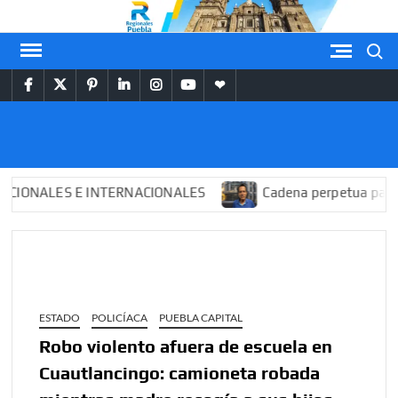
Saltar
al
Buscar
contenido
facebook
twitter
pinterest
linkedin
instagram
youtube
themespiral
REGIONALES
PUEBLA
NALES E INTERNACIONALES
Cadena perpetua para “El M
ESTADO
POLICÍACA
PUEBLA CAPITAL
Robo violento afuera de escuela en
Cuautlancingo: camioneta robada