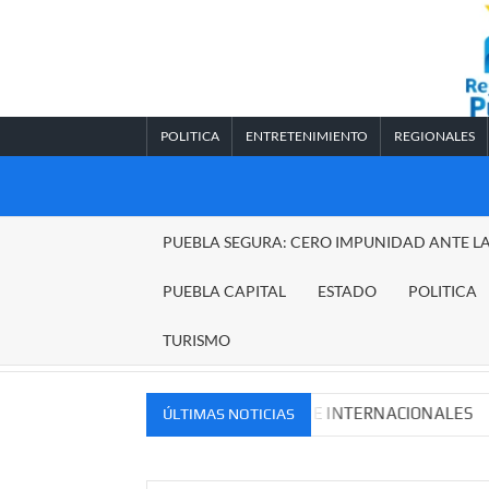
Saltar
al
contenido
POLITICA
ENTRETENIMIENTO
REGIONALES
REGIONALES
PUEBLA SEGURA: CERO IMPUNIDAD ANTE L
PUEBLA
PUEBLA CAPITAL
ESTADO
POLITICA
TURISMO
VOS MERCADOS NACIONALES E INTERNACIONALES
Cade
ÚLTIMAS NOTICIAS