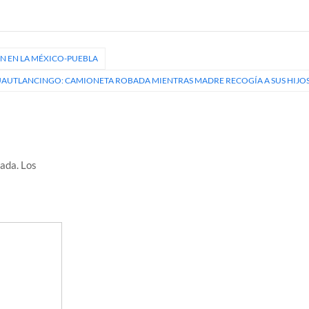
N EN LA MÉXICO-PUEBLA
UAUTLANCINGO: CAMIONETA ROBADA MIENTRAS MADRE RECOGÍA A SUS HIJO
cada.
Los