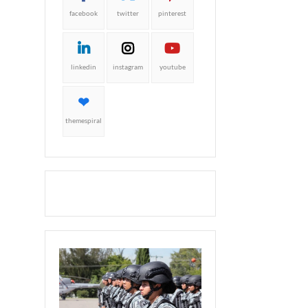
facebook
twitter
pinterest
linkedin
instagram
youtube
themespiral