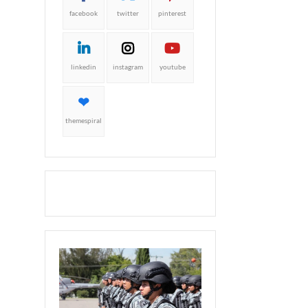
facebook
twitter
pinterest
linkedin
instagram
youtube
themespiral