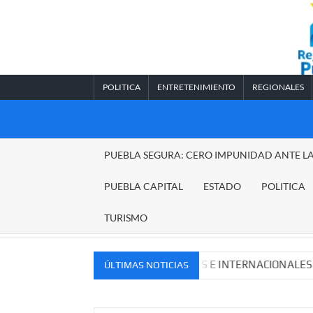
Saltar
al
contenido
POLITICA
ENTRETENIMIENTO
REGIONALES
REGIONALES
PUEBLA SEGURA: CERO IMPUNIDAD ANTE L
PUEBLA
PUEBLA CAPITAL
ESTADO
POLITICA
TURISMO
EVOS MERCADOS NACIONALES E INTERNACIONALES
Cad
ÚLTIMAS NOTICIAS