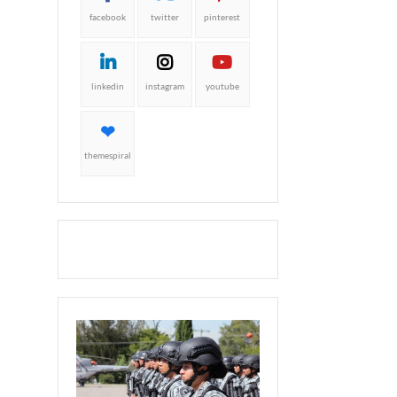
facebook
twitter
pinterest
linkedin
instagram
youtube
themespiral