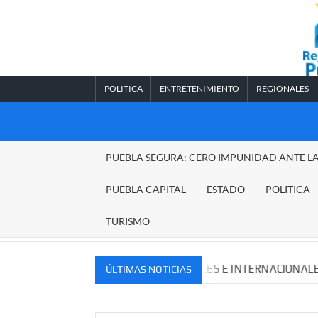
Saltar
al
contenido
POLITICA
ENTRETENIMIENTO
REGIONALES
REGIONALES
PUEBLA SEGURA: CERO IMPUNIDAD ANTE L
PUEBLA
PUEBLA CAPITAL
ESTADO
POLITICA
TURISMO
UEVOS MERCADOS NACIONALES E INTERNACIONALES
C
ÚLTIMAS NOTICIAS