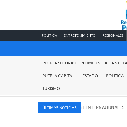
Saltar
al
contenido
POLITICA
ENTRETENIMIENTO
REGIONALES
REGIONALES
PUEBLA SEGURA: CERO IMPUNIDAD ANTE L
PUEBLA
PUEBLA CAPITAL
ESTADO
POLITICA
TURISMO
VOS MERCADOS NACIONALES E INTERNACIONALES
Cade
ÚLTIMAS NOTICIAS