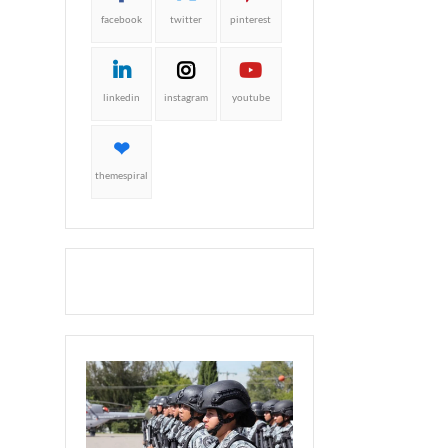
facebook
twitter
pinterest
linkedin
instagram
youtube
themespiral