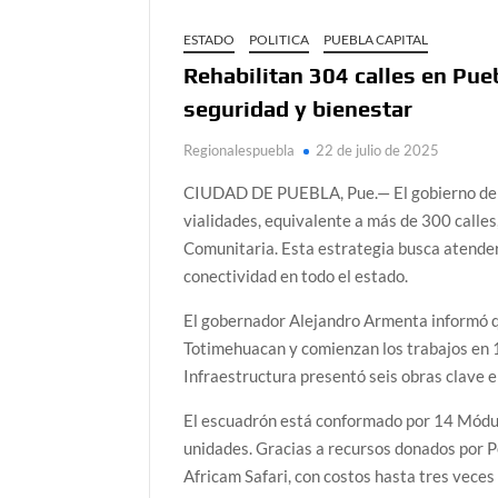
ESTADO
POLITICA
PUEBLA CAPITAL
Rehabilitan 304 calles en Pue
seguridad y bienestar
Regionalespuebla
22 de julio de 2025
CIUDAD DE PUEBLA, Pue.— El gobierno de P
vialidades, equivalente a más de 300 calle
Comunitaria. Esta estrategia busca atender
conectividad en todo el estado.
El gobernador Alejandro Armenta informó q
Totimehuacan y comienzan los trabajos en 1
Infraestructura presentó seis obras clave en
El escuadrón está conformado por 14 Módu
unidades. Gracias a recursos donados por Pe
Africam Safari, con costos hasta tres vece