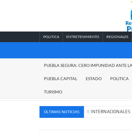
Saltar
al
contenido
POLITICA
ENTRETENIMIENTO
REGIONALES
REGIONALES
PUEBLA SEGURA: CERO IMPUNIDAD ANTE L
PUEBLA
PUEBLA CAPITAL
ESTADO
POLITICA
TURISMO
VOS MERCADOS NACIONALES E INTERNACIONALES
Cade
ÚLTIMAS NOTICIAS