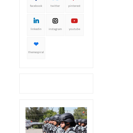
facebook
twitter
pinterest
linkedin
instagram
youtube
themespiral