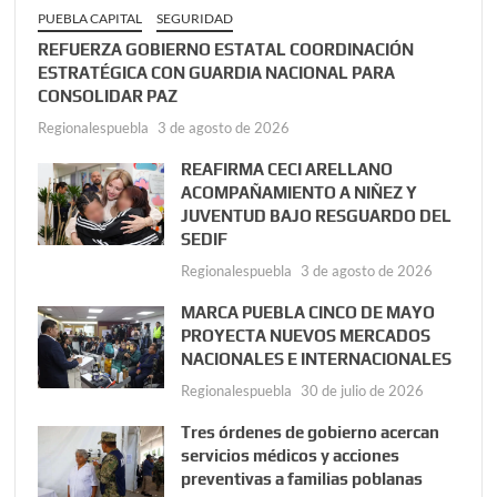
PUEBLA CAPITAL
SEGURIDAD
REFUERZA GOBIERNO ESTATAL COORDINACIÓN
ESTRATÉGICA CON GUARDIA NACIONAL PARA
CONSOLIDAR PAZ
Regionalespuebla
3 de agosto de 2026
REAFIRMA CECI ARELLANO
ACOMPAÑAMIENTO A NIÑEZ Y
JUVENTUD BAJO RESGUARDO DEL
SEDIF
Regionalespuebla
3 de agosto de 2026
MARCA PUEBLA CINCO DE MAYO
PROYECTA NUEVOS MERCADOS
NACIONALES E INTERNACIONALES
Regionalespuebla
30 de julio de 2026
Tres órdenes de gobierno acercan
servicios médicos y acciones
preventivas a familias poblanas