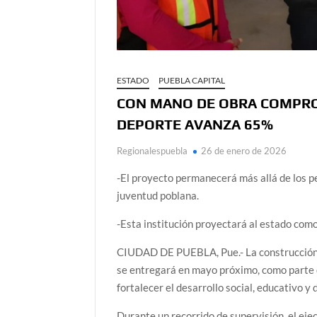
ESTADO
PUEBLA CAPITAL
CON MANO DE OBRA COMPRO
DEPORTE AVANZA 65%
Regionalespuebla
26 de enero de 2026
-El proyecto permanecerá más allá de los p
juventud poblana.
-Esta institución proyectará al estado co
CIUDAD DE PUEBLA, Pue.- La construcción d
se entregará en mayo próximo, como parte 
fortalecer el desarrollo social, educativo y
Durante un recorrido de supervisión, el eje