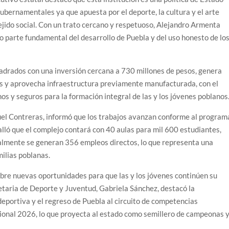
ubernamentales ya que apuesta por el deporte, la cultura y el arte
jido social. Con un trato cercano y respetuoso, Alejandro Armenta
o parte fundamental del desarrollo de Puebla y del uso honesto de lo
adrados con una inversión cercana a 730 millones de pesos, genera
es y aprovecha infraestructura previamente manufacturada, con el
os y seguros para la formación integral de las y los jóvenes poblanos
uel Contreras, informó que los trabajos avanzan conforme al program
lló que el complejo contará con 40 aulas para mil 600 estudiantes,
tualmente se generan 356 empleos directos, lo que representa una
ilias poblanas.
abre nuevas oportunidades para que las y los jóvenes continúen su
etaria de Deporte y Juventud, Gabriela Sánchez, destacó la
eportiva y el regreso de Puebla al circuito de competencias
cional 2026, lo que proyecta al estado como semillero de campeonas 