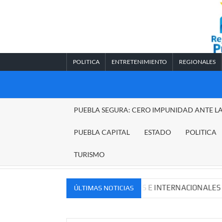
Saltar
al
contenido
POLITICA
ENTRETENIMIENTO
REGIONALES
REGIONALES
PUEBLA SEGURA: CERO IMPUNIDAD ANTE L
PUEBLA
PUEBLA CAPITAL
ESTADO
POLITICA
TURISMO
VOS MERCADOS NACIONALES E INTERNACIONALES
Cade
ÚLTIMAS NOTICIAS