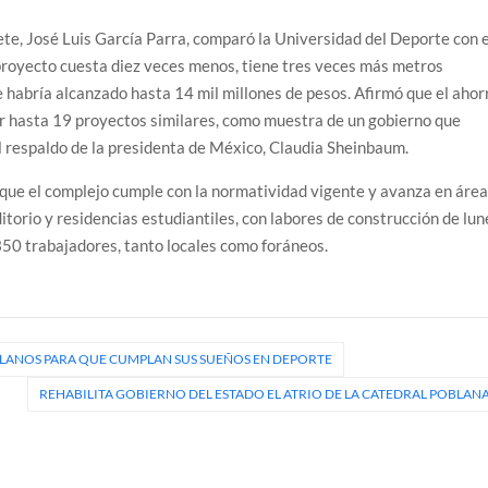
ete, José Luis García Parra, comparó la Universidad del Deporte con e
proyecto cuesta diez veces menos, tiene tres veces más metros
habría alcanzado hasta 14 mil millones de pesos. Afirmó que el ahor
ar hasta 19 proyectos similares, como muestra de un gobierno que
 el respaldo de la presidenta de México, Claudia Sheinbaum.
ó que el complejo cumple con la normatividad vigente y avanza en áre
itorio y residencias estudiantiles, con labores de construcción de lun
 350 trabajadores, tanto locales como foráneos.
BLANOS PARA QUE CUMPLAN SUS SUEÑOS EN DEPORTE
REHABILITA GOBIERNO DEL ESTADO EL ATRIO DE LA CATEDRAL POBLAN