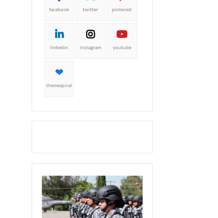
facebook
twitter
pinterest
linkedin
instagram
youtube
themespiral