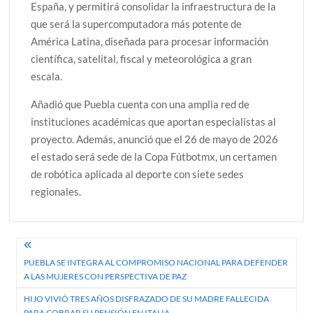
España, y permitirá consolidar la infraestructura de la
que será la supercomputadora más potente de
América Latina, diseñada para procesar información
científica, satelital, fiscal y meteorológica a gran
escala.
Añadió que Puebla cuenta con una amplia red de
instituciones académicas que aportan especialistas al
proyecto. Además, anunció que el 26 de mayo de 2026
el estado será sede de la Copa Fútbotmx, un certamen
de robótica aplicada al deporte con siete sedes
regionales.
Navegación
PUEBLA SE INTEGRA AL COMPROMISO NACIONAL PARA DEFENDER
de
A LAS MUJERES CON PERSPECTIVA DE PAZ
entradas
HIJO VIVIÓ TRES AÑOS DISFRAZADO DE SU MADRE FALLECIDA
PARA COBRAR SU PENSIÓN EN ITALIA