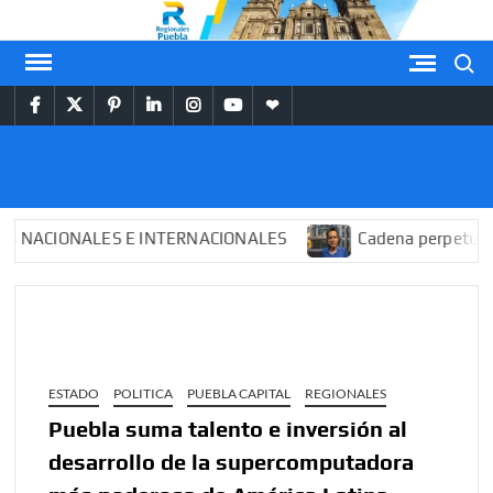
Saltar
al
Buscar
contenido
facebook
twitter
pinterest
linkedin
instagram
youtube
themespiral
REGIONALES
PUEBLA
CIONALES E INTERNACIONALES
Cadena perpetua para “
ESTADO
POLITICA
PUEBLA CAPITAL
REGIONALES
Puebla suma talento e inversión al
desarrollo de la supercomputadora