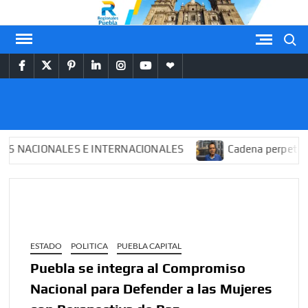
Saltar
al
Buscar
contenido
facebook
twitter
pinterest
linkedin
instagram
youtube
themespiral
REGIONALES
PUEBLA
NACIONALES E INTERNACIONALES
Cadena perpetua para
ESTADO
POLITICA
PUEBLA CAPITAL
Puebla se integra al Compromiso
Nacional para Defender a las Mujeres