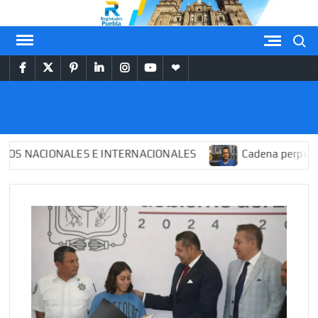
Saltar
al
Buscar
contenido
facebook
twitter
pinterest
linkedin
instagram
youtube
themespiral
REGIONALES
PUEBLA
ACIONALES E INTERNACIONALES
Cadena perpetua para