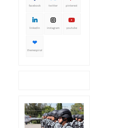
facebook
twitter
pinterest
linkedin
instagram
youtube
themespiral