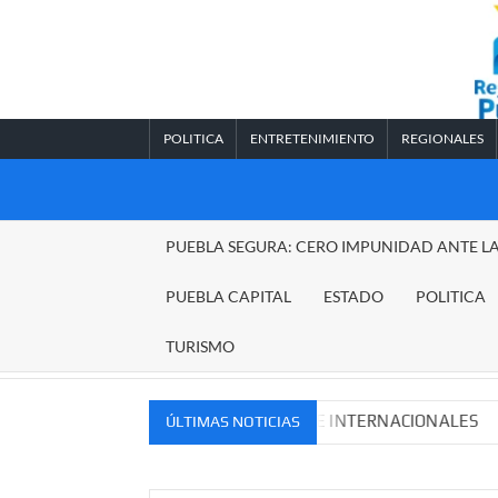
Saltar
al
contenido
POLITICA
ENTRETENIMIENTO
REGIONALES
REGIONALES
PUEBLA SEGURA: CERO IMPUNIDAD ANTE L
PUEBLA
PUEBLA CAPITAL
ESTADO
POLITICA
TURISMO
VOS MERCADOS NACIONALES E INTERNACIONALES
Cade
ÚLTIMAS NOTICIAS