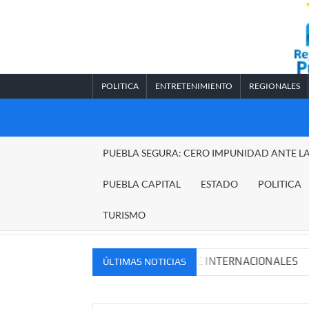
Saltar
al
contenido
POLITICA
ENTRETENIMIENTO
REGIONALES
REGIONALES
PUEBLA SEGURA: CERO IMPUNIDAD ANTE L
PUEBLA
PUEBLA CAPITAL
ESTADO
POLITICA
TURISMO
OS MERCADOS NACIONALES E INTERNACIONALES
Caden
ÚLTIMAS NOTICIAS