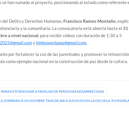
es se han sumado al proyecto, posicionando al estado como referente 
ón del Delito y Derechos Humanos,
Francisco Ramos Montaño
, expli
nitenciaria y la comunitaria. La convocatoria está abierta hasta el
31
bre a nivel nacional
, para recibir videos con duración de 1:30 a 5
a2025@gmail.com
y
hiphopporlapaz@gmail.com
.
nto por fortalecer la voz de las juventudes y promover la reinserció
bla como ejemplo nacional en la construcción de paz desde la cultura.
L PARA EXTORSIONAR A FAMILIAS DE PERSONAS DESAPARECIDAS
LE DISPARAN A UN HOMBRE TRAS DEJAR A SUS HIJOS EN LA ESCUELA, EN PUEBL