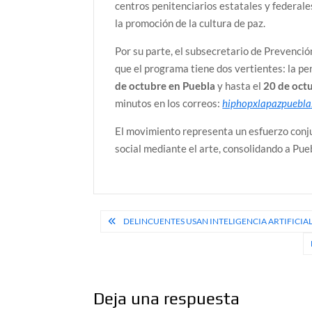
centros penitenciarios estatales y federal
la promoción de la cultura de paz.
Por su parte, el subsecretario de Prevenci
que el programa tiene dos vertientes: la pe
de octubre en Puebla
y hasta el
20 de octu
minutos en los correos:
hiphopxlapazpuebl
El movimiento representa un esfuerzo conju
social mediante el arte, consolidando a Pue
Navegación
DELINCUENTES USAN INTELIGENCIA ARTIFICIA
de
entradas
Deja una respuesta