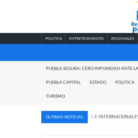
Saltar
al
contenido
POLITICA
ENTRETENIMIENTO
REGIONALES
REGIONALES
PUEBLA SEGURA: CERO IMPUNIDAD ANTE L
PUEBLA
PUEBLA CAPITAL
ESTADO
POLITICA
TURISMO
UEVOS MERCADOS NACIONALES E INTERNACIONALES
C
ÚLTIMAS NOTICIAS