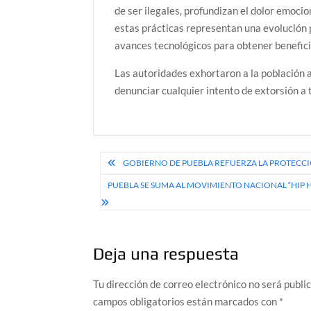
de ser ilegales, profundizan el dolor emoci
estas prácticas representan una evolución 
avances tecnológicos para obtener benefic
Las autoridades exhortaron a la población a
denunciar cualquier intento de extorsión a t
Navegación
GOBIERNO DE PUEBLA REFUERZA LA PROTECCI
de
PUEBLA SE SUMA AL MOVIMIENTO NACIONAL “HIP H
entradas
Deja una respuesta
Tu dirección de correo electrónico no será publi
campos obligatorios están marcados con
*