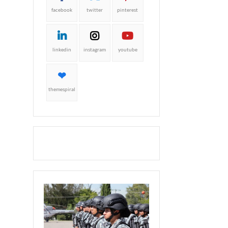
facebook
twitter
pinterest
linkedin
instagram
youtube
themespiral