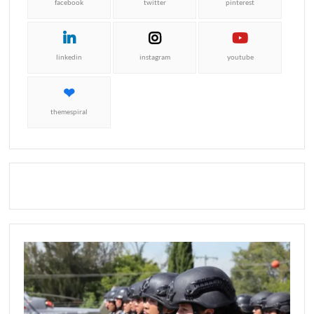
facebook
twitter
pinterest
linkedin
instagram
youtube
themespiral