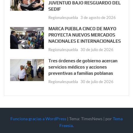
JUVENTUD BAJO RESGUARDO DEL
SEDIF
Regionalespuebla
3 de agosto de 2026
MARCA PUEBLA CINCO DE MAYO
PROYECTA NUEVOS MERCADOS
NACIONALES E INTERNACIONALES
Regionalespuebla
30 de julio de 2026
Tres órdenes de gobierno acercan
servicios médicos y acciones
preventivas a familias poblanas
Regionalespuebla
30 de julio de 2026
Funciona gracias a WordPress
|
Tema: TimesNews
|
por
Tema
Freesia
.