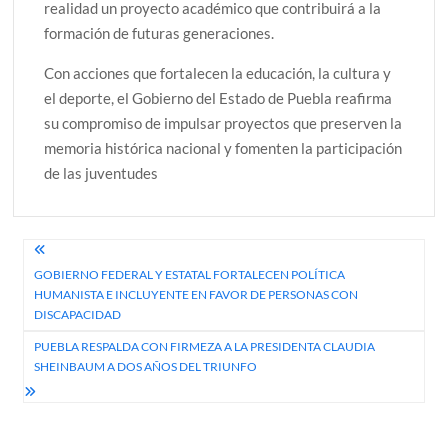
realidad un proyecto académico que contribuirá a la
formación de futuras generaciones.
Con acciones que fortalecen la educación, la cultura y
el deporte, el Gobierno del Estado de Puebla reafirma
su compromiso de impulsar proyectos que preserven la
memoria histórica nacional y fomenten la participación
de las juventudes
Navegación
GOBIERNO FEDERAL Y ESTATAL FORTALECEN POLÍTICA
de
HUMANISTA E INCLUYENTE EN FAVOR DE PERSONAS CON
entradas
DISCAPACIDAD
PUEBLA RESPALDA CON FIRMEZA A LA PRESIDENTA CLAUDIA
SHEINBAUM A DOS AÑOS DEL TRIUNFO