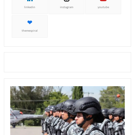
linkedin
instagram
youtube
themespiral