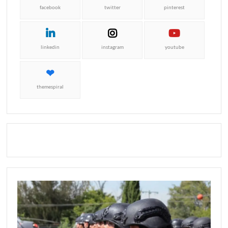
facebook
twitter
pinterest
linkedin
instagram
youtube
themespiral