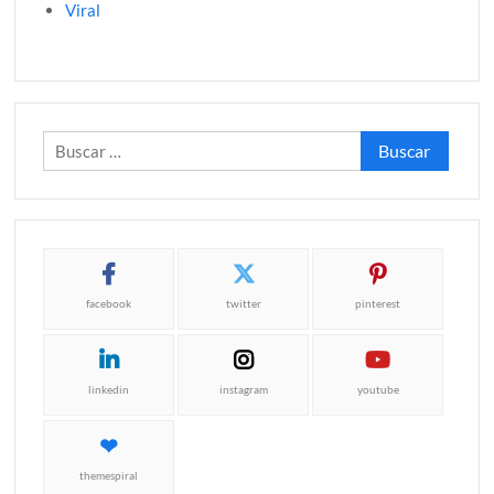
Viral
Buscar:
facebook
twitter
pinterest
linkedin
instagram
youtube
themespiral