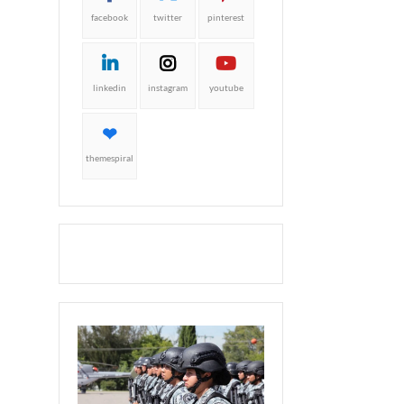
facebook
twitter
pinterest
linkedin
instagram
youtube
themespiral