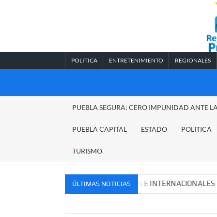
Saltar
al
contenido
POLITICA
ENTRETENIMIENTO
REGIONALES
REGIONALES
PUEBLA SEGURA: CERO IMPUNIDAD ANTE L
PUEBLA
PUEBLA CAPITAL
ESTADO
POLITICA
TURISMO
VOS MERCADOS NACIONALES E INTERNACIONALES
Cade
ÚLTIMAS NOTICIAS