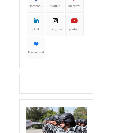
facebook
twitter
pinterest
linkedin
instagram
youtube
themespiral