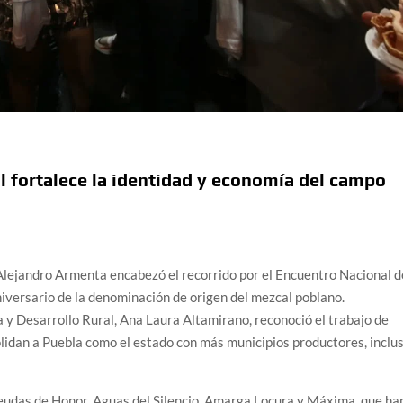
l fortalece la identidad y economía del campo
ejandro Armenta encabezó el recorrido por el Encuentro Nacional d
niversario de la denominación de origen del mezcal poblano.
 y Desarrollo Rural, Ana Laura Altamirano, reconoció el trabajo de
idan a Puebla como el estado con más municipios productores, inclu
udas de Honor, Aguas del Silencio, Amarga Locura y Máxima, que ha