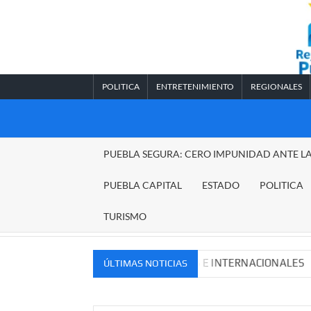
Saltar
al
contenido
POLITICA
ENTRETENIMIENTO
REGIONALES
REGIONALES
PUEBLA SEGURA: CERO IMPUNIDAD ANTE L
PUEBLA
PUEBLA CAPITAL
ESTADO
POLITICA
TURISMO
OS MERCADOS NACIONALES E INTERNACIONALES
Caden
ÚLTIMAS NOTICIAS