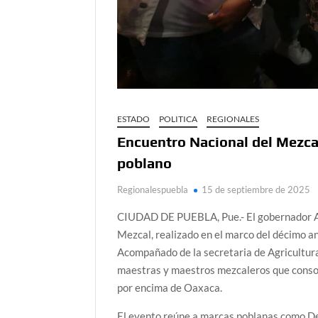
ESTADO
POLITICA
REGIONALES
Encuentro Nacional del Mezca
poblano
Regionalespuebla
15 de septiembre de 2025
CIUDAD DE PUEBLA, Pue.- El gobernador Al
Mezcal, realizado en el marco del décimo a
Acompañado de la secretaria de Agricultura
maestras y maestros mezcaleros que consol
por encima de Oaxaca.
El evento reúne a marcas poblanas como De