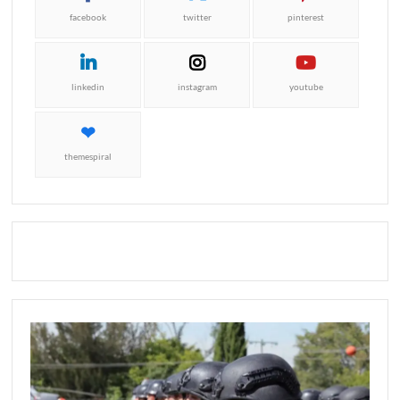
facebook
twitter
pinterest
linkedin
instagram
youtube
themespiral