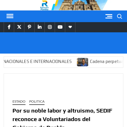
Saltar
al
Buscar
contenido
facebook
twitter
pinterest
linkedin
instagram
youtube
themespiral
REGIONALES
PUEBLA
ONALES E INTERNACIONALES
Cadena perpetua para “El
ESTADO
POLITICA
Por su noble labor y altruismo, SEDIF
reconoce a Voluntariados del