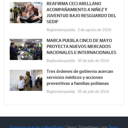
REAFIRMA CECI ARELLANO
ACOMPAÑAMIENTO A NIÑEZ Y
JUVENTUD BAJO RESGUARDO DEL
SEDIF
Regionalespuebla
3 de agosto de 2026
MARCA PUEBLA CINCO DE MAYO
PROYECTA NUEVOS MERCADOS
NACIONALES E INTERNACIONALES
Regionalespuebla
30 de julio de 2026
Tres órdenes de gobierno acercan
servicios médicos y acciones
preventivas a familias poblanas
Regionalespuebla
30 de julio de 2026
Funciona gracias a WordPress
|
Tema: TimesNews
|
por
Tema