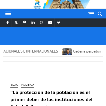
Saltar
al
Buscar
contenido
facebook
twitter
pinterest
linkedin
instagram
youtube
themespiral
REGIONALES
PUEBLA
NALES E INTERNACIONALES
Cadena perpetua para “El 
BLOG
POLITICA
“La protección de la población es el
primer deber de las instituciones del