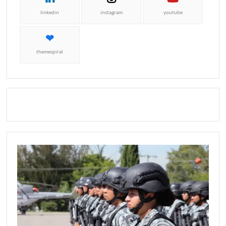
linkedin
instagram
youtube
themespiral