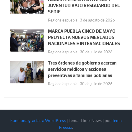
JUVENTUD BAJO RESGUARDO DEL
SEDIF
Regionalespuebla
3 de agosto de 2026
MARCA PUEBLA CINCO DE MAYO
PROYECTA NUEVOS MERCADOS
NACIONALES E INTERNACIONALES
Regionalespuebla
30 de julio de 2026
Tres órdenes de gobierno acercan
servicios médicos y acciones
preventivas a familias poblanas
Regionalespuebla
30 de julio de 2026
Funciona gracias a WordPress
|
Tema: TimesNews
|
por
Tema
Freesia
.