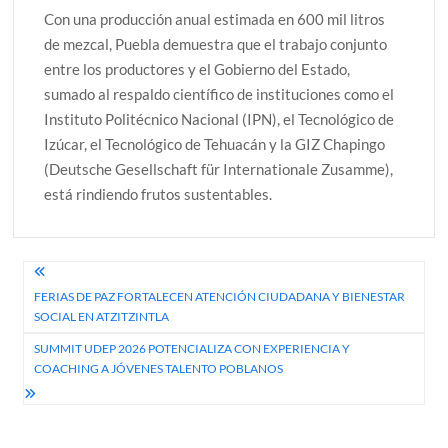
Con una producción anual estimada en 600 mil litros
de mezcal, Puebla demuestra que el trabajo conjunto
entre los productores y el Gobierno del Estado,
sumado al respaldo científico de instituciones como el
Instituto Politécnico Nacional (IPN), el Tecnológico de
Izúcar, el Tecnológico de Tehuacán y la GIZ Chapingo
(Deutsche Gesellschaft für Internationale Zusamme),
está rindiendo frutos sustentables.
Navegación
FERIAS DE PAZ FORTALECEN ATENCIÓN CIUDADANA Y BIENESTAR
de
SOCIAL EN ATZITZINTLA
entradas
SUMMIT UDEP 2026 POTENCIALIZA CON EXPERIENCIA Y
COACHING A JÓVENES TALENTO POBLANOS