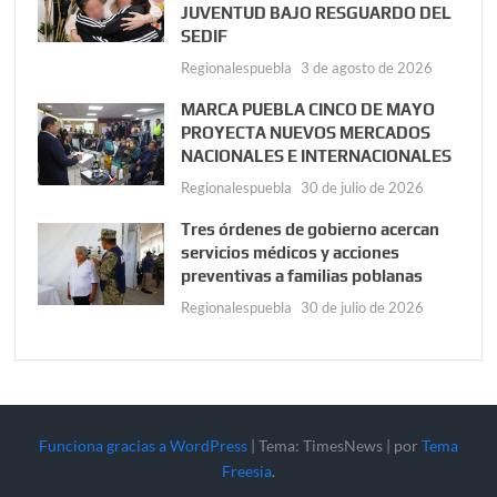
JUVENTUD BAJO RESGUARDO DEL
SEDIF
Regionalespuebla
3 de agosto de 2026
MARCA PUEBLA CINCO DE MAYO
PROYECTA NUEVOS MERCADOS
NACIONALES E INTERNACIONALES
Regionalespuebla
30 de julio de 2026
Tres órdenes de gobierno acercan
servicios médicos y acciones
preventivas a familias poblanas
Regionalespuebla
30 de julio de 2026
Funciona gracias a WordPress
|
Tema: TimesNews
|
por
Tema
Freesia
.