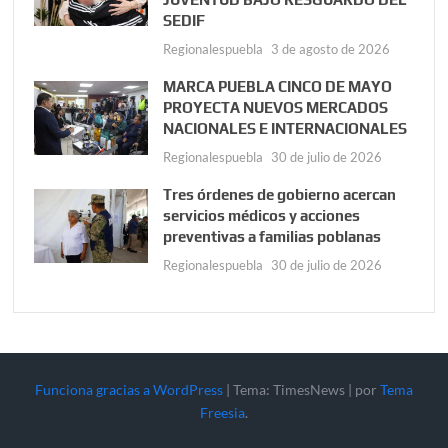
SEDIF
Regionalespuebla
3 de agosto de 2026
MARCA PUEBLA CINCO DE MAYO
PROYECTA NUEVOS MERCADOS
NACIONALES E INTERNACIONALES
Regionalespuebla
30 de julio de 2026
Tres órdenes de gobierno acercan
servicios médicos y acciones
preventivas a familias poblanas
Regionalespuebla
30 de julio de 2026
Funciona gracias a WordPress
|
Tema: TimesNews
|
por
Tema
Freesia
.