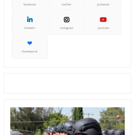
facebook
twitter
pinterest
linkedin
instagram
youtube
themespiral