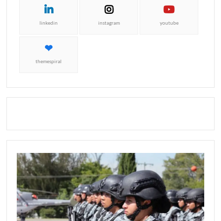
linkedin
instagram
youtube
themespiral