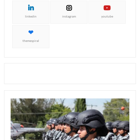
linkedin
instagram
youtube
themespiral