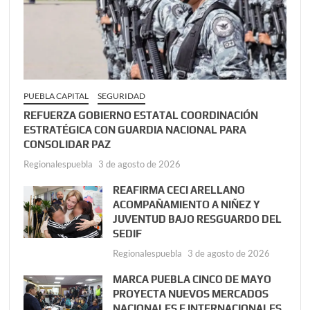
PUEBLA CAPITAL
SEGURIDAD
REFUERZA GOBIERNO ESTATAL COORDINACIÓN
ESTRATÉGICA CON GUARDIA NACIONAL PARA
CONSOLIDAR PAZ
Regionalespuebla
3 de agosto de 2026
REAFIRMA CECI ARELLANO
ACOMPAÑAMIENTO A NIÑEZ Y
JUVENTUD BAJO RESGUARDO DEL
SEDIF
Regionalespuebla
3 de agosto de 2026
MARCA PUEBLA CINCO DE MAYO
PROYECTA NUEVOS MERCADOS
NACIONALES E INTERNACIONALES