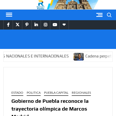
Saltar
al
Buscar
contenido
facebook
twitter
pinterest
linkedin
instagram
youtube
themespiral
REGIONALES
PUEBLA
CIONALES E INTERNACIONALES
Cadena perpetua para 
ESTADO
POLITICA
PUEBLA CAPITAL
REGIONALES
Gobierno de Puebla reconoce la
trayectoria olímpica de Marcos