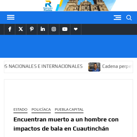
Saltar
al
Buscar
contenido
facebook
twitter
pinterest
linkedin
instagram
youtube
themespiral
REGIONALES
PUEBLA
NACIONALES E INTERNACIONALES
Cadena perpetua par
ESTADO
POLICÍACA
PUEBLA CAPITAL
Encuentran muerto a un hombre con
impactos de bala en Cuautinchán