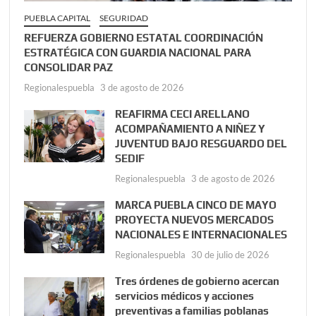
PUEBLA CAPITAL
SEGURIDAD
REFUERZA GOBIERNO ESTATAL COORDINACIÓN
ESTRATÉGICA CON GUARDIA NACIONAL PARA
CONSOLIDAR PAZ
Regionalespuebla
3 de agosto de 2026
REAFIRMA CECI ARELLANO
ACOMPAÑAMIENTO A NIÑEZ Y
JUVENTUD BAJO RESGUARDO DEL
SEDIF
Regionalespuebla
3 de agosto de 2026
MARCA PUEBLA CINCO DE MAYO
PROYECTA NUEVOS MERCADOS
NACIONALES E INTERNACIONALES
Regionalespuebla
30 de julio de 2026
Tres órdenes de gobierno acercan
servicios médicos y acciones
preventivas a familias poblanas