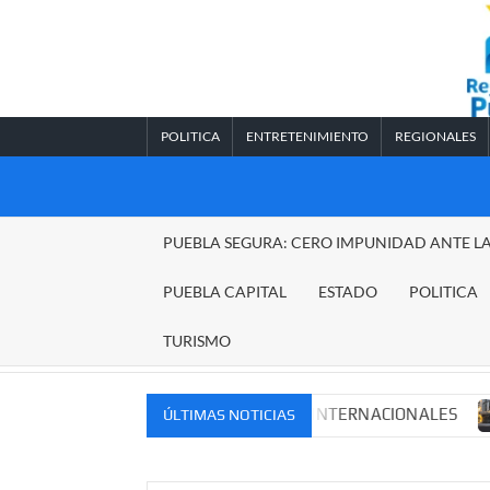
Saltar
al
contenido
POLITICA
ENTRETENIMIENTO
REGIONALES
REGIONALES
PUEBLA SEGURA: CERO IMPUNIDAD ANTE L
PUEBLA
PUEBLA CAPITAL
ESTADO
POLITICA
TURISMO
 MERCADOS NACIONALES E INTERNACIONALES
Cadena 
ÚLTIMAS NOTICIAS