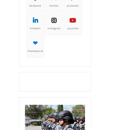
facebook
twitter
pinterest
linkedin
instagram
youtube
themespiral